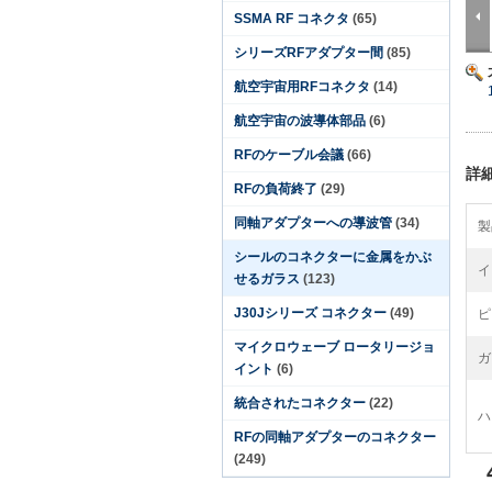
SSMA RF コネクタ
(65)
シリーズRFアダプター間
(85)
航空宇宙用RFコネクタ
(14)
航空宇宙の波導体部品
(6)
RFのケーブル会議
(66)
詳
RFの負荷終了
(29)
同軸アダプターへの導波管
(34)
製
シールのコネクターに金属をかぶ
イ
せるガラス
(123)
J30Jシリーズ コネクター
(49)
ピ
マイクロウェーブ ロータリージョ
ガ
イント
(6)
統合されたコネクター
(22)
ハ
RFの同軸アダプターのコネクター
(249)