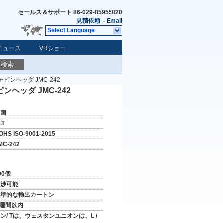
セールス＆サポート
86-029-85955820
見積依頼
-
Email
Select Language
ニュース
VRショー
検索
ピンヘッダ JMC-242
ヘッダ JMC-242
中国
LT
OHS ISO-9001-2015
MC-242
00個
交渉可能
標準的な輸出カートン
 週間以内
ン/ Tは、ウェスタンユニオンは、L /