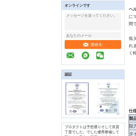
オンラインです
ヘ
に
間
低
連絡先
れま
く
認証
仕様
製
阻
プロダクトは予想通りそして良質
丁度でした。でした優秀整備して
タ