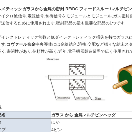
ルメティックガラスから金属の密封 RF/DC フィードスルー
/マルチピ
マイクロ波信号,電源信号,制御信号をモジュールとモジュール,ガス密
で送信するために使用されます.密封部品の最も重要な部品の1つです.
ダイレクトレティック常数と低ダイレクトレティック損失を持つガラスは
す.
コヴァール合金
中央導体には金線結合,溶接,交配など様々な結末ス
軽く,密閉性があり,信頼性が高く,近年,電子機器製造業界で広く使用され
:
品名
ガラス から 金属
マルチピンヘッダ
力
ほか
イプ
4ピン