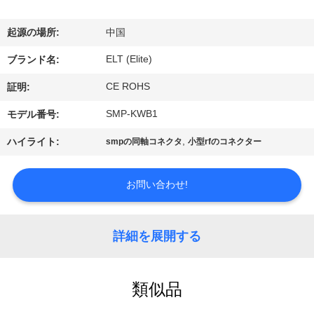
達
に
起源の場所:
中国
つ
ELT (Elite)
ブランド名:
い
CE ROHS
証明:
て
SMP-KWB1
モデル番号:
,
ハイライト:
smpの同軸コネクタ
小型rfのコネクター
工
場
お問い合わせ!
旅
詳細を展開する
行
類似品
品