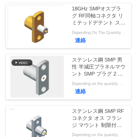
質
18GHz SMPオスプラ
管
グ RF同軸コネクタ リ
ミテッドデテント スル
理
ーホール はんだ付け用
Depending On The Quantity MOQ:50pcs，No MOQ Restriction If In Stocks
フランジマウント テレ
連絡
メトリ機器およびレー
私
ダーシステム用
達
ステンレス鋼 SMP 男
性 半減圧プラネルマウ
に
ント SMP プラグ 2 穴
フレンズマウント 制限
連
Depending on the quantity MOQ:50
された減圧周波数
連絡
18GHz まで
絡
し
ステンレス鋼 SMP RF
コネクタ オス フラン
な
ジ マウント 制限付き
戻り止め 18GHz 50 オ
さ
Depending on the quantity MOQ:在庫あり