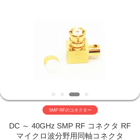
©
2019
-
2026
Xi'an
Elite
Electronics
Co.,
家
Ltd..
All
Rights
Reserved.
プ
ロ
ダ
ク
ト
SMP RFのコネクター
DC ～ 40GHz SMP RF コネクタ RF
私
マイクロ波分野用同軸コネクタ