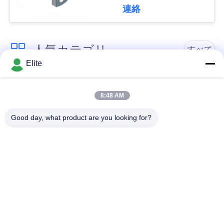
ーム
連絡
い
人気カテゴリ
ニ
すべて
Elite
ュ
SMA RFのコネクタ
SMP RFのコネクタ
ー
ー
ー
8:48 AM
ス
Good day, what product are you looking for?
SMPM RFのコネクタ
1.0mm RFのコネクタ
ー
ー
引
用
1.85mm RFのコネク
2.4mm RFのコネクタ
ター
ー
を
要
2.92mm RFのコネク
3.5mm RFのコネクタ
ター
ー